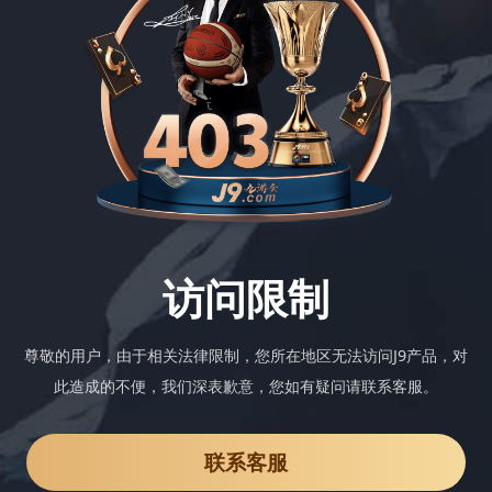
访问限制
尊敬的用户，由于相关法律限制，您所在地区无法访问J9产品，对
此造成的不便，我们深表歉意，您如有疑问请联系客服。
联系客服