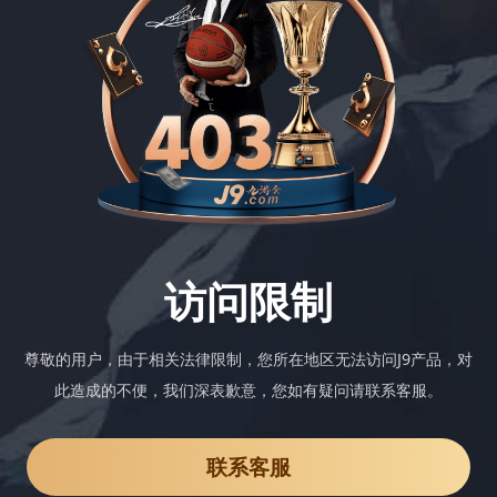
访问限制
尊敬的用户，由于相关法律限制，您所在地区无法访问J9产品，对
此造成的不便，我们深表歉意，您如有疑问请联系客服。
联系客服